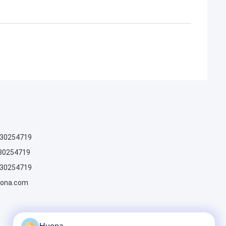
930254719
30254719
930254719
ona.com