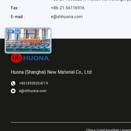
Fax :
+86-21-56116916
E-mail :
e@shhuona.com
Huona (Shanghai) New Material Co., Ltd.
+8618930254719
e@shhuona.com
China Goed Kwaliteit Legerin