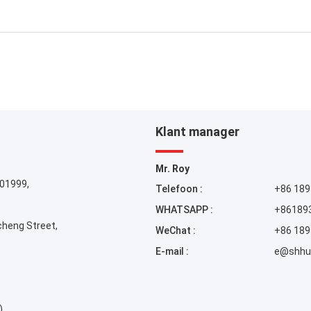
Klant manager
Mr. Roy
201999,
Telefoon :
+86 18
WHATSAPP :
+86189
cheng Street,
WeChat :
+86 18
E-mail :
e@shhu
)