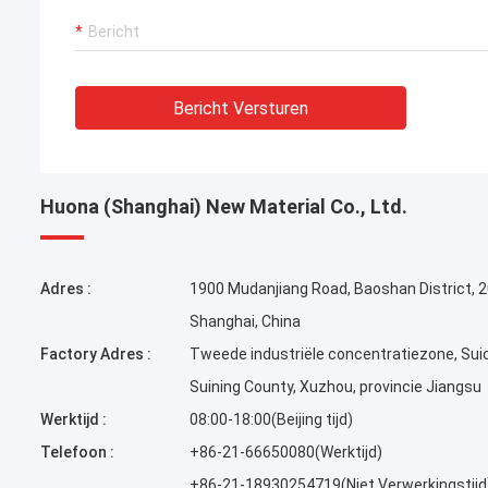
Bericht Versturen
Huona (Shanghai) New Material Co., Ltd.
Adres :
1900 Mudanjiang Road, Baoshan District, 
Shanghai, China
Factory Adres :
Tweede industriële concentratiezone, Sui
Suining County, Xuzhou, provincie Jiangsu
Werktijd :
08:00-18:00(Beijing tijd)
Telefoon :
+86-21-66650080(Werktijd)
+86-21-18930254719(Niet Verwerkingstijd