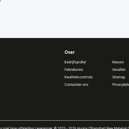
Over
Bedrijfsprofiel
Nieuws
Fabrieksreis
Gevallen
Kwaliteitscontrole
Sitemap
Contacteer ons
Privacybel
g met lage uitbreiding Leverancier. © 2025 - 2026 Huona (Shanghai) New Material Co