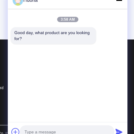
Huona
3:58 AM
Good day, what product are you looking 
for?
Producten
Legering met lage uitbreiding
Zachte Magnetische Legering
Elastische Legering
eid
Alle categorieën
., Ltd.. All Rights Reserved.