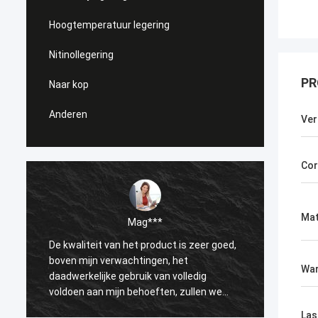
Hoogtemperatuur legering
Nitinollegering
PR
Naar kop
Anderen
Ver
Cor
Mat
Mag***
De kwaliteit van het product is zeer goed,
Ik heb
boven mijn verwachtingen, het
van Jo
War
daadwerkelijke gebruik van volledig
dame. 
voldoen aan mijn behoeften, zullen we
is beho
opnieuw kopen.
Las