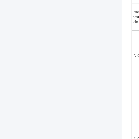
me
va
da
Ni
Ni