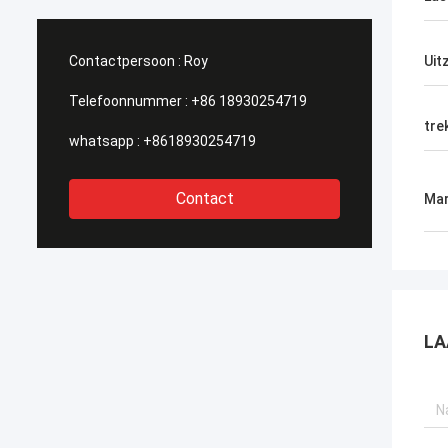
Contactpersoon :
Roy
Uit
Telefoonnummer :
+86 18930254719
tre
whatsapp :
+8618930254719
Contact
Mar
LA