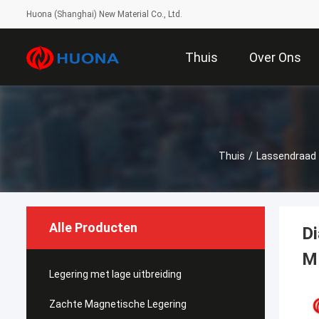
Huona (Shanghai) New Material Co., Ltd.
Thuis
Over Ons
Thuis
/
Lassendraad
Alle Producten
Di
M
Legering met lage uitbreiding
Zachte Magnetische Legering