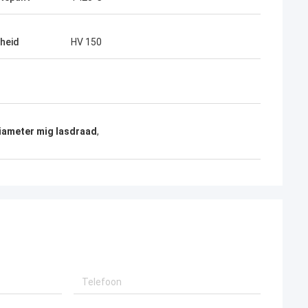
heid
HV 150
iameter mig lasdraad
,