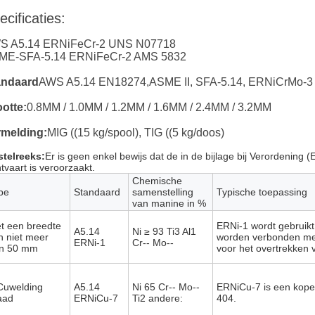
ecificaties:
S A5.14 ERNiFeCr-2 UNS N07718
ME-SFA-5.14 ERNiFeCr-2 AMS 5832
andaard
AWS A5.14 EN18274,ASME II, SFA-5.14, ERNiCrMo-3
otte:
0.8MM / 1.0MM / 1.2MM / 1.6MM / 2.4MM / 3.2MM
rmelding:
MIG ((15 kg/spool), TIG ((5 kg/doos)
stelreeks:
Er is geen enkel bewijs dat de in de bijlage bij Verordening
htvaart is veroorzaakt.
Chemische
pe
Standaard
samenstelling
Typische toepassing
van manine in %
t een breedte
ERNi-1 wordt gebruik
A5.14
Ni ≥ 93 Ti3 Al1
n niet meer
worden verbonden met 
ERNi-1
Cr-- Mo--
n 50 mm
voor het overtrekken v
Cuwelding
A5.14
Ni 65 Cr-- Mo--
ERNiCu-7 is een kope
aad
ERNiCu-7
Ti2 andere:
404.