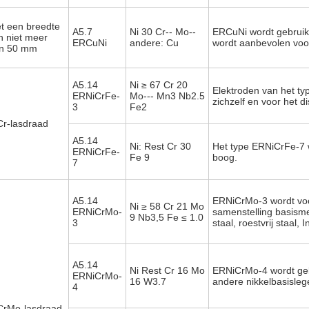
t een breedte
A5.7
Ni 30 Cr-- Mo--
ERCuNi wordt gebruikt
n niet meer
ERCuNi
andere: Cu
wordt aanbevolen voo
n 50 mm
A5.14
Ni ≥ 67 Cr 20
Elektroden van het ty
ERNiCrFe-
Mo--- Mn3 Nb2.5
zichzelf en voor het di
3
Fe2
Cr-lasdraad
A5.14
Ni: Rest Cr 30
Het type ERNiCrFe-7 
ERNiCrFe-
Fe 9
boog.
7
A5.14
ERNiCrMo-3 wordt voo
Ni ≥ 58 Cr 21 Mo
ERNiCrMo-
samenstelling basisme
9 Nb3,5 Fe ≤ 1.0
3
staal, roestvrij staal,
A5.14
Ni Rest Cr 16 Mo
ERNiCrMo-4 wordt gebr
ERNiCrMo-
16 W3.7
andere nikkelbasisleg
4
CrMo-lasdraad