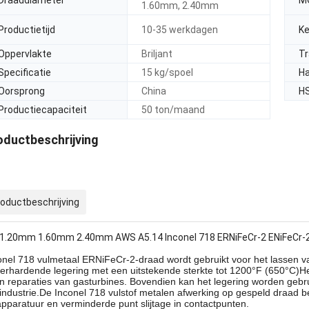
Draaddiameter
M
1.60mm, 2.40mm
Productietijd
10-35 werkdagen
K
Oppervlakte
Briljant
Tr
Specificatie
15 kg/spoel
Ha
Oorsprong
China
H
Productiecapaciteit
50 ton/maand
oductbeschrijving
oductbeschrijving
 1.20mm 1.60mm 2.40mm AWS A5.14 Inconel 718 ERNiFeCr-2 ENiFeCr-2
onel 718 vulmetaal ERNiFeCr-2-draad wordt gebruikt voor het lassen v
erhardende legering met een uitstekende sterkte tot 1200°F (650°C)He
in reparaties van gasturbines. Bovendien kan het legering worden gebru
industrie.De Inconel 718 vulstof metalen afwerking op gespeld draad 
apparatuur en verminderde punt slijtage in contactpunten.