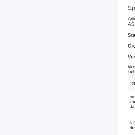
Sp
AW
AS
St
Gro
Ve
Ver
luc
Ty
me
va
da
Ni
dr