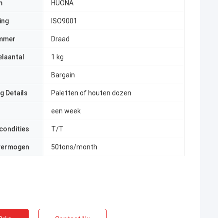
m
HUONA
ing
ISO9001
mmer
Draad
elaantal
1 kg
Bargain
g Details
Paletten of houten dozen
een week
condities
T/T
 vermogen
50tons/month