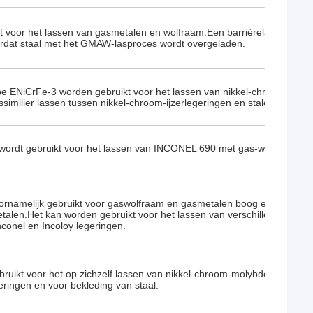
 voor het lassen van gasmetalen en wolfraam.Een barrièrelaag van ni
rdat staal met het GMAW-lasproces wordt overgeladen.
pe ENiCrFe-3 worden gebruikt voor het lassen van nikkel-chroom-ijzer
ssimilier lassen tussen nikkel-chroom-ijzerlegeringen en stalen of roestvr
wordt gebruikt voor het lassen van INCONEL 690 met gas-wolfram-boo
rnamelijk gebruikt voor gaswolfraam en gasmetalen boog en overeen
talen.Het kan worden gebruikt voor het lassen van verschillende meta
 Inconel en Incoloy legeringen.
uikt voor het op zichzelf lassen van nikkel-chroom-molybdeenbasismat
eringen en voor bekleding van staal.