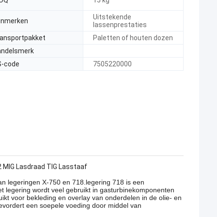
OQ
15 kg
Uitstekende
enmerken
lassenprestaties
ansportpakket
Paletten of houten dozen
ndelsmerk
S-code
7505220000
 MIG Lasdraad TIG Lasstaaf
an legeringen X-750 en 718.legering 718 is een
t legering wordt veel gebruikt in gasturbinekomponenten
ikt voor bekleding en overlay van onderdelen in de olie- en
bevordert een soepele voeding door middel van