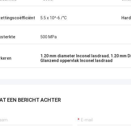
zettingscoëfficiënt
5.5 x 10^-6 /°C
Hard
ksterkte
500 MPa
1.20 mm diameter Inconel lasdraad
,
1.20 mm D
keren
Glanzend oppervlak Inconel lasdraad
AT EEN BERICHT ACHTER