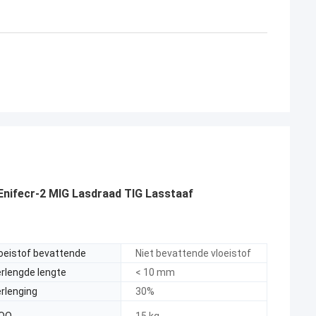
Enifecr-2 MIG Lasdraad TIG Lasstaaf
oeistof bevattende
Niet bevattende vloeistof
rlengde lengte
< 10 mm
rlenging
30%