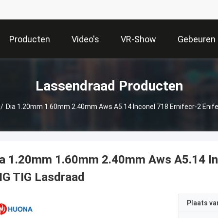
Producten
Video's
VR-Show
Gebeuren
Lassendraad Producten
/
Dia 1.20mm 1.60mm 2.40mm Aws A5.14 Inconel 718 Ernifecr-2 Enife
a 1.20mm 1.60mm 2.40mm Aws A5.14 Inco
IG TIG Lasdraad
Plaats v