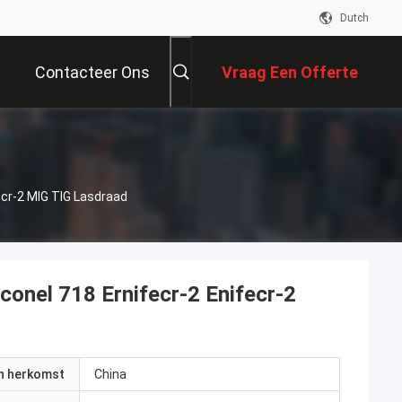
Dutch
Contacteer Ons
Vraag Een Offerte
Aan
cr-2 MIG TIG Lasdraad
nel 718 Ernifecr-2 Enifecr-2
an herkomst
China